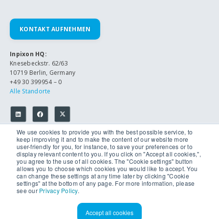
KONTAKT AUFNEHMEN
Inpixon HQ:
Knesebeckstr. 62/63
10719 Berlin, Germany
+49 30 399954 – 0
Alle Standorte
We use cookies to provide you with the best possible service, to
keep improving it and to make the content of our website more
user-friendly for you, for instance, to save your preferences or to
display relevant content to you. If you click on "Accept all cookies,",
you agree to the use of all cookies. The "Cookie settings" button
allows you to choose which cookies you would like to accept. You
© 2026 Inpixon. Alle Rechte vorbehalten.
can change these settings at any time later by clicking "Cookie
Datenschutzerklärung
settings" at the bottom of any page. For more information, please
Impressum
see our
Privacy Policy
.
Accept all cookies